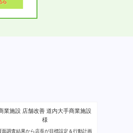
商業施設 集客企画 道内大手商業施設
食品製造
様
平日の集客アイディアを従業員参加で考え策
新商品認知