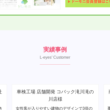
実績事例
L-eyes’ Customer
の
商業施設 店舗改善 道内大手商業施設
様
の
覆面調査結果から店長が目標設定＆行動計画