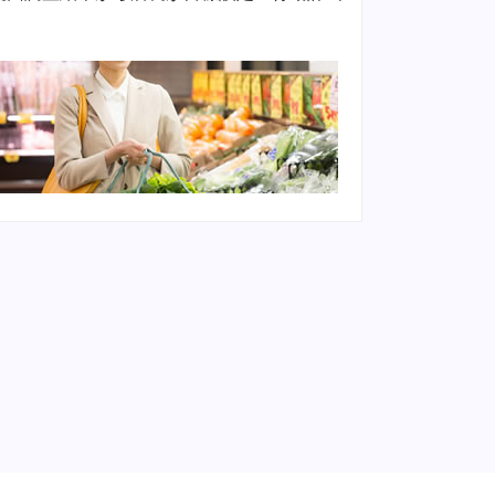
を実行
や 新聞の