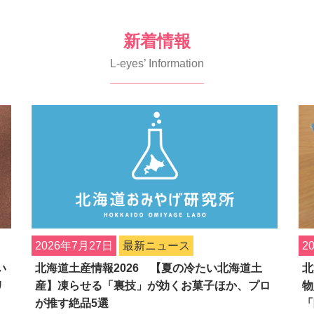
新着情報
L-eyes’ Information
2026年7月27日
最新ニュース
2
い
北海道土産情報2026 【夏の冷たい北海道土
北
リ
産】凍らせる「裏技」が効くお菓子ほか、プロ
物
が推す絶品5選
「